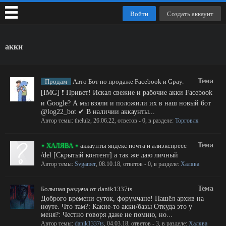
Войти
Создать аккаунт
акки
Тема
Продам
Авто Бот по продаже Facebook и Gpay.
[IMG] ❗ Привет! Искал свежие и рабочие акки Facebook
и Google? А мы взяли и положили их в наш новый бот
@log22_bot ✔ В наличии аккаунты...
Автор темы:
thelulz
,
26.06.22
, ответов - 0, в разделе:
Торговля
Тема
⋆ ХАЛЯВА ⋆
аккаунты яндекс почта и алиэкспресс
/del [Скрытый контент] а так же даю личный
Автор темы:
Svgamer
,
08.10.18
, ответов - 0, в разделе:
Халява
Тема
Большая раздача от danik1337ts
Доброго времени суток, форумчане! Нашёл архив на
ноуте. Что там?: Какие-то акки/базы Откуда это у
меня?: Честно говоря даже не помню, но...
Автор темы:
danik1337ts
,
04.03.18
, ответов - 3, в разделе:
Халява