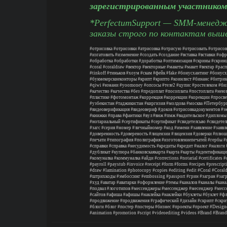
зарегистрированным участником
*PerfectumSupport — SMM-менедже
заказы строго по контактам выш
#отрисовка
#отрисовки
#атрисовка
#отрисую
#отрисовать
#отрисов
#изгатовить
#изменение
#создать
#создание
#вставка
#вставки
#офр
#обработка
#обработки
#доработка
#оптимизация
#скрины
#скрин
#coral
#coraldraw
#вектор
#векторные
#макеты
#макет
#вектар
#расп
#tinkoff
#тиньков
#хоум
#скам
#фейк
#fake
#бонусхантинг
#бонусх
#букмекерскиеконторы
#крипт
#крипто
#коинлист
#бинанс
#битрик
#qiwi
#юмани
#yoomoney
#опсосы
#теле2
#цупис
#ростелеком
#би
#качество
#качества
#без
#предоплат
#посоплата
#постоплата
#нею
#пластике
#фотомонтаж
#коррекция
#коррекции
#корекции
#просве
#узбекистан
#таджикистан
#киргизия
#молдова
#москва
#Петербур
#видеоверификация
#видеовериф
#доков
#отрисовкадокументов
#э
#книжки
#права
#фантики
#вул
#внж
#пмж
#вадительское
#дипломы
#нотариальный
#сертификаты
#сертификат
#свидетелсьво
#свидетел
#загс
#серия
#номер
#личныйномер
#код
#имени
#заявление
#заявл
#доверенность
#довереность
#лицензии
#лицензия
#доверки
#плюш
#печати
#типография
#полиграфия
#изготовлениепечатей
#гербы
#
#справки
#справка
#несудимость
#кредиты
#кредит
#налог
#налоги
#дубликат
#купюра
#банковскаякарта
#карта
#карты
#идентификаци
#комуналка
#коммуналка
#айди
#corrections
#notarial
#certificates
#
#payroll
#paystub
#invoice
#receipt
#form
#forms
#recipes
#prescript
#draw
#lamination
#photocopy
#copies
#editing
#edit
#Coral
#Coral
#штрихкоды
#эмбоссинг
#embossing
#passport
#грин
#загран
#заг
#худ
#аватар
#аватарки
#оформление
#темы
#каналов
#каналы
#кана
#подвал
#логотипов
#мессенджеры
#мессенджер
#месенджер
#месс
#сайтов
#афиша
#афишы
#наклейка
#наклейки
#буклеты
#буклет
#фл
#продвижение
#продвижения
#графический
#дизайн
#скрипт
#скри
#блоги
#блог
#постер
#постеры
#бизнес
#проекты
#проект
#Design
#animation
#promotion
#script
#videoediting
#videos
#Brand
#Brand