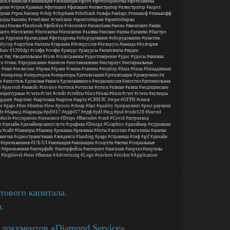
шок
#ламисия
#ламинация
#ломаницая
#фото
#фотообработка
#фотозамена
троки
#строк
#данных
#фотошоп
#фаташоп
#иллюстратор
#илюстратор
#корел
треки
#трек
#номер
#сбер
#сбербанк
#sberbank
#альфа
#акбарс
#тинькоф
#тинькофф
доры
#казино
#гемблинг
#гэмблинг
#криптобиржи
#криптобиржа
пал
#палка
#facebook
#фейсбук
#vkontakte
#монобанк
#моно
#вконтакте
#киви
шего
#бесплатно
#бесплатна
#безплатно
#халява
#низкие
#цены
#дешево
#быстро
ых
#дропов
#разводные
#фотодропы
#оборудование
#оборудовании
#пластик
абугор
#зарубеж
#штаты
#украина
#белоруссия
#белорусь
#канада
#болгария
draw
#1200dpi
#сэлфи
#селфи
#ракурс
#ракурсы
#комплекты
#видео
ис
#ву
#водительское
#голо
#голограммы
#удостоверение
#удос
#удосы
#кинжка
го
#гимс
#предписание
#шенген
#постановление
#нотариус
#нотариальные
с
#инн
#полисомс
#брака
#браки
#смена
#замена
#подбор
#база
#базы
#базыданных
#оператор
#операторов
#операторы
#детализация
#детализации
#доверенности
и
#апостиль
#домовая
#книга
#домоваякнига
#медкомиссия
#апостил
#штемпельная
б
#paystub
#инвойс
#invoice
#оттиск
#оттиски
#отиск
#клише
#клиш
#медицинские
рецептурные
#счета
#счет
#стейт
#стейты
#бил
#билы
#билл
#счет
#счета
#купюры
ардинг
#картинг
#картошка
#картон
#карта
#СНИЛС
#егрн
#ОГРН
#снилс
ce
#gaps
#free
#freebie
#low
#prices
#cheap
#fast
#quality
#prepayment
#post
-payment
de
#баркод
#баркоды
#pdf417
#пдф417
#пдф
#pdf
#псд
#psd
#code128
#barcod
ehicle
#occupation
#insurance
#Drops
#Barcodes
#card
#Covid
#штрихкод
п
#дизайн
#дизайнерскиеуслуги
#графика
#Design
#Graphics
#дизайнер
#художник
ы
#сайт
#баннеры
#баннер
#реклама
#рекламы
#боты
#логотип
#логотипы
#шапки
аничка
#одностраничники
#ленденги
#landing
#page
#страница
#гиф
#gif
#дизайн
#приложениев
#UX/UI
#анимация
#анимации
#соцсети
#ветки
#социальные
е
#приложения
#интерфейс
#интерфейсы
#интернет
#магазин
#портал
#порталы
#highlevel
#best
#Banner
#Advertising
#Logo
#stickers
#sticker
#Application
тового капитала.
.
 документов «Diamond Service».