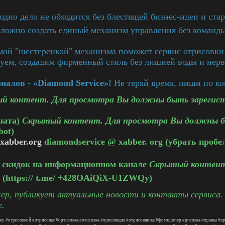
дно дело не обходится без блестящей бизнес-идеи и стар
сложно создать единый механизм управления без команды
амой "шестеренкой" механизма поможет сервис отрисовки
уем, создадим фирменный стиль без лишней воды и нерв
алов - «Diamond Service»!
Не теряй время, пиши по ко
й контент. Для просмотра Вы должны быть зарегис
чата)
Скрытый контент. Для просмотра Вы должны б
bot)
xabber.org
diamondservice @ xabber. org (убрать пробе
и скидок на информационном канале
Скрытый контент
(https:// t.me/ +428OAiQiX-U1ZWQy)
р, публикует актуальные новости и контакты сервиса.
е.
ку
#отрисовкой
#отрисовке
#ортисовка
#отисовка
#орисовщик
#отрисовщика
#фотошопер
#рисовка
#правка
#пр