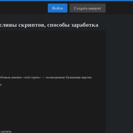
Войти
Создать аккаунт
ивы скриптов, способы заработка
требовала именно «real copies» — полноценные бумажные версии.
е.
сделать.