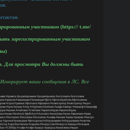
ов.
нтактам.
трированным участником
(https:// t.me/
ыть зарегистрированным участником
лы)
. Для просмотра Вы должны быть
 Игнорирует ваши сообщения в ЛС. Все
авки
#править
#редактирование
#редактировать
#изготовить
#изготовим
шок
#ламисия
#ламинация
#ломаницая
#фото
#фотообработка
#фотозамена
троки
#строк
#данных
#фотошоп
#фаташоп
#иллюстратор
#илюстратор
#корел
треки
#трек
#номер
#сбер
#сбербанк
#sberbank
#альфа
#акбарс
#тинькоф
#тинькофф
доры
#казино
#гемблинг
#гэмблинг
#криптобиржи
#криптобиржа
пал
#палка
#facebook
#фейсбук
#vkontakte
#монобанк
#моно
#вконтакте
#киви
шего
#бесплатно
#бесплатна
#безплатно
#халява
#низкие
#цены
#дешево
#быстро
ых
#дропов
#разводные
#фотодропы
#оборудование
#оборудовании
#пластик
абугор
#зарубеж
#штаты
#украина
#белоруссия
#белорусь
#канада
#болгария
draw
#1200dpi
#сэлфи
#селфи
#ракурс
#ракурсы
#комплекты
#видео