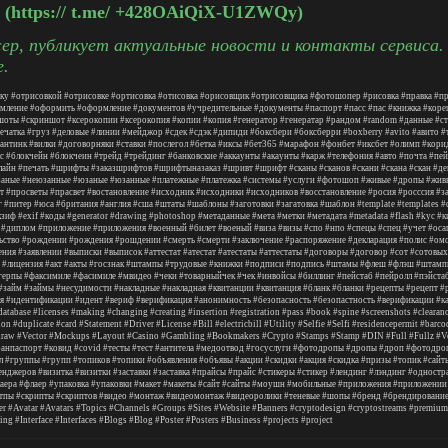
(https:// t.me/ +428OAiQiX-U1ZWQy)
р, публикует актуальные новости и контакты сервиса.
е.
ку
#отрисовкой
#отрисовке
#ортисовка
#отисовка
#орисовщик
#отрисовщика
#фотошопер
#рисовка
#правка
#пр
мление
#оформить
#оформление
#документов
#учредительные
#документы
#паспорт
#пасс
#пас
#книжка
#коре
шоты
#скриншот
#ксерокопии
#ксерокопия
#копии
#копия
#генератор
#генератар
#рандом
#random
#данные
#с
ечатка
#груз
#деловые
#линии
#мейджор
#сдек
#сдэк
#дипиди
#боксбери
#боксберри
#boxberry
#avito
#авито
#
антинк
#вилки
#договорняки
#ставки
#послегол
#бетка
#иксы
#бет365
#марафон
#фонбет
#иксбет
#олимп
#кори
с
#блокчейн
#блокчеин
#трейд
#трейдинг
#банковские
#аккаунты
#акаунты
#карж
#телефония
#авто
#почта
#пей
лайн
#печать
#шрифты
#заказшрифтов
#шрифтыназаказ
#шривт
#шрифт
#сканы
#сканов
#скани
#скана
#скан
#де
заные
#неюзанные
#юзаные
#юзанные
#платежные
#платежка
#системы
#услуги
#фотошоп
#живые
#дропы
#жив
т
#просветы
#прасвет
#востановление
#исходник
#исходники
#исходников
#восстановление
#росия
#росссия
#з
г
#питер
#юса
#британия
#англия
#сша
#штаты
#шаблоны
#заготовки
#загатовка
#шаблон
#template
#templates
#
кзиф
#exif
#коды
#generator
#drawing
#photoshop
#метаданные
#мета
#метки
#метадата
#metadata
#flash
#kyc
#к
#диплом
#приложение
#приложения
#военный
#билет
#военый
#виза
#визы
#спо
#нпо
#спецы
#спец
#учет
#оса
ьство
#рождении
#рождения
#рошдении
#смерть
#смерти
#заключение
#распоряжение
#декларация
#полис
#ом
ения
#заявлении
#выписки
#выписок
#аттестат
#атестат
#атестаты
#аттестаты
#договоры
#договор
#сот
#сотовых
#лицензия
#акт
#акты
#госзнак
#штампы
#трудовые
#книжки
#подписи
#подпись
#штамы
#флеш
#флэш
#штамп
герпы
#факсимиле
#фасимиле
#мвидео
#чеки
#товарныйчек
#чек
#инвойсы
#биллинг
#пейстаб
#пейролл
#пэйста
#займ
#займы
#несудимости
#накладные
#накладная
#квитанции
#квитанция
#бланк
#бланки
#рецепты
#рецепт
#
я
#идентификации
#идент
#вериф
#верификация
#анонимность
#безопасность
#безопастность
#верификации
#к
database
#licenses
#making
#changing
#creating
#insertion
#registration
#pass
#book
#spine
#screenshots
#clearan
ion
#duplicate
#card
#Statement
#Driver
#License
#Bill
#electricbill
#Utility
#Selfie
#Selfi
#residencepermit
#barco
draw
#Vector
#Mockups
#Layout
#Casino
#Gambling
#Bookmakers
#Crypto
#Stamps
#Stamp
#DIN
#Full
#Fullz
#V
ранпаспорт
#ковид
#covid
#тесты
#тест
#антитела
#медоотвод
#госуслуги
#фотодропы
#дропы
#дроп
#фотодро
л
#группы
#групп
#топиков
#топики
#объявления
#объявы
#акции
#скидки
#акция
#скидка
#призы
#топик
#сайт
енджеров
#визитка
#визитки
#заставки
#заставка
#прайсы
#прайс
#стикеры
#стикер
#лендинг
#лэндинг
#одностр
аера
#флаер
#упаковка
#упаковки
#макет
#макеты
#сайт
#сайты
#моушн
#мобильные
#приложения
#приложении
тпы
#скрипты
#скриптов
#видео
#монтаж
#видеомонтаж
#видеоролики
#теневые
#шопы
#бренд
#брендировани
er
#Avatar
#Avatars
#Topics
#Channels
#Groups
#Sites
#Website
#Banners
#cryptodesign
#cryptostreams
#premium
ing
#Interface
#Interfaces
#Blogs
#Blog
#Poster
#Posters
#Business
#projects
#project