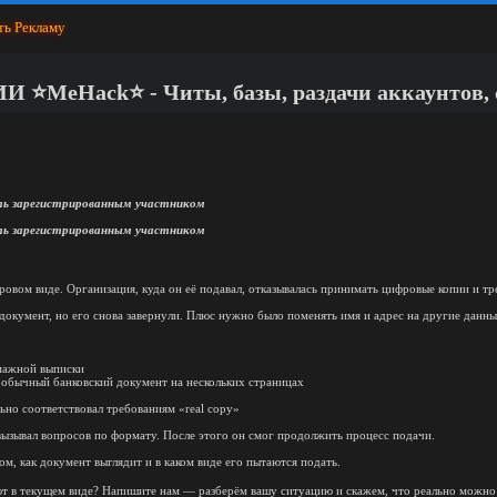
ть Рекламу
ack⭐️ - Читы, базы, раздачи аккаунтов, сл
ь зарегистрированным участником
ь зарегистрированным участником
фровом виде. Организация, куда он её подавал, отказывалась принимать цифровые копии и 
документ, но его снова завернули. Плюс нужно было поменять имя и адрес на другие данны
мажной выписки
к обычный банковский документ на нескольких страницах
ьно соответствовал требованиям «real copy»
 вызывал вопросов по формату. После этого он смог продолжить процесс подачи.
ом, как документ выглядит и в каком виде его пытаются подать.
 в текущем виде? Напишите нам — разберём вашу ситуацию и скажем, что реально можно 