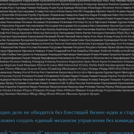
мление
#оформить
#оформление
#документов
#учредительные
#документы
#паспорт
#пасс
#пас
#книжка
#коре
шоты
#скриншот
#ксерокопии
#ксерокопия
#копии
#копия
#генератор
#генератар
#рандом
#random
#данные
#с
ечатка
#груз
#деловые
#линии
#мейджор
#сдек
#сдэк
#дипиди
#боксбери
#боксберри
#boxberry
#avito
#авито
#
антинк
#вилки
#договорняки
#ставки
#послегол
#бетка
#иксы
#бет365
#марафон
#фонбет
#иксбет
#олимп
#кори
с
#блокчейн
#блокчеин
#трейд
#трейдинг
#банковские
#аккаунты
#акаунты
#карж
#телефония
#авто
#почта
#пей
лайн
#печать
#шрифты
#заказшрифтов
#шрифтыназаказ
#шривт
#шрифт
#сканы
#сканов
#скани
#скана
#скан
#де
заные
#неюзанные
#юзаные
#юзанные
#платежные
#платежка
#системы
#услуги
#фотошоп
#живые
#дропы
#жив
т
#просветы
#прасвет
#востановление
#исходник
#исходники
#исходников
#восстановление
#росия
#росссия
#з
г
#питер
#юса
#британия
#англия
#сша
#штаты
#шаблоны
#заготовки
#загатовка
#шаблон
#template
#templates
#
кзиф
#exif
#коды
#generator
#drawing
#photoshop
#метаданные
#мета
#метки
#метадата
#metadata
#flash
#kyc
#к
#диплом
#приложение
#приложения
#военный
#билет
#военый
#виза
#визы
#спо
#нпо
#спецы
#спец
#учет
#оса
ьство
#рождении
#рождения
#рошдении
#смерть
#смерти
#заключение
#распоряжение
#декларация
#полис
#ом
ения
#заявлении
#выписки
#выписок
#аттестат
#атестат
#атестаты
#аттестаты
#договоры
#договор
#сот
#сотовых
#лицензия
#акт
#акты
#госзнак
#штампы
#трудовые
#книжки
#подписи
#подпись
#штамы
#флеш
#флэш
#штамп
герпы
#факсимиле
#фасимиле
#мвидео
#чеки
#товарныйчек
#чек
#инвойсы
#биллинг
#пейстаб
#пейролл
#пэйста
#займ
#займы
#несудимости
#накладные
#накладная
#квитанции
#квитанция
#бланк
#бланки
#рецепты
#рецепт
#
я
#идентификации
#идент
#вериф
#верификация
#анонимность
#безопасность
#безопастность
#верификации
#к
database
#licenses
#making
#changing
#creating
#insertion
#registration
#pass
#book
#spine
#screenshots
#clearan
ion
#duplicate
#card
#Statement
#Driver
#License
#Bill
#electricbill
#Utility
#Selfie
#Selfi
#residencepermit
#barco
draw
#Vector
#Mockups
#Layout
#Casino
#Gambling
#Bookmakers
#Crypto
#Stamps
#Stamp
#DIN
#Full
#Fullz
#V
ранпаспорт
#ковид
#covid
#тесты
#тест
#антитела
#медоотвод
#госуслуги
#фотодропы
#дропы
#дроп
#фотодро
л
#группы
#групп
#топиков
#топики
#объявления
#объявы
#акции
#скидки
#акция
#скидка
#призы
#топик
#сайт
енджеров
#визитка
#визитки
#заставки
#заставка
#прайсы
#прайс
#стикеры
#стикер
#лендинг
#лэндинг
#одностр
аера
#флаер
#упаковка
#упаковки
#макет
#макеты
#сайт
#сайты
#моушн
#мобильные
#приложения
#приложении
тпы
#скрипты
#скриптов
#видео
#монтаж
#видеомонтаж
#видеоролики
#теневые
#шопы
#бренд
#брендировани
er
#Avatar
#Avatars
#Topics
#Channels
#Groups
#Sites
#Website
#Banners
#cryptodesign
#cryptostreams
#premium
ing
#Interface
#Interfaces
#Blogs
#Blog
#Poster
#Posters
#Business
#projects
#project
дно дело не обходится без блестящей бизнес-идеи и стар
сложно создать единый механизм управления без команды
амой "шестеренкой" механизма поможет сервис отрисовки