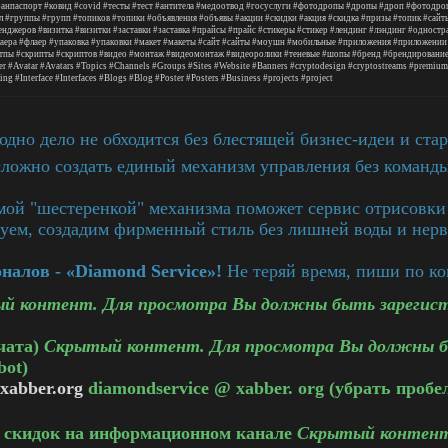
ранпаспорт
#ковид
#covid
#тесты
#тест
#антитела
#медоотвод
#госуслуги
#фотодропы
#дропы
#дроп
#фотодро
л
#группы
#групп
#топиков
#топики
#объявления
#объявы
#акции
#скидки
#акция
#скидка
#призы
#топик
#сайт
енджеров
#визитка
#визитки
#заставки
#заставка
#прайсы
#прайс
#стикеры
#стикер
#лендинг
#лэндинг
#одностр
аера
#флаер
#упаковка
#упаковки
#макет
#макеты
#сайт
#сайты
#моушн
#мобильные
#приложения
#приложении
тпы
#скрипты
#скриптов
#видео
#монтаж
#видеомонтаж
#видеоролики
#теневые
#шопы
#бренд
#брендировани
er
#Avatar
#Avatars
#Topics
#Channels
#Groups
#Sites
#Website
#Banners
#cryptodesign
#cryptostreams
#premium
ing
#Interface
#Interfaces
#Blogs
#Blog
#Poster
#Posters
#Business
#projects
#project
дно дело не обходится без блестящей бизнес-идеи и стар
сложно создать единый механизм управления без команды
амой "шестеренкой" механизма поможет сервис отрисовки
уем, создадим фирменный стиль без лишней воды и нерв
алов - «Diamond Service»!
Не теряй время, пиши по ко
й контент. Для просмотра Вы должны быть зарегис
чата)
Скрытый контент. Для просмотра Вы должны б
bot)
xabber.org
diamondservice @ xabber. org (убрать пробе
и скидок на информационном канале
Скрытый контент