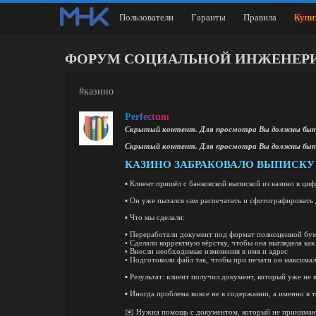
Пользователи
Гаранты
Правила
Купи
ФОРУМ СОЦИАЛЬНОЙ ИНЖЕНЕРИИ ⭐️MeH
#казино
Perfectum
Скрытый контент. Для просмотра Вы должны быт
Скрытый контент. Для просмотра Вы должны быт
КАЗИНО ЗАБРАКОВАЛО ВЫПИСКУ
▪ Клиент пришёл с банковской выпиской из казино в ци
▪ Он уже пытался сам распечатать и сфотографировать 
▪ Что мы сделали:
• Переработали документ под формат полноценной бу
• Сделали корректную вёрстку, чтобы она выглядела ка
• Внесли необходимые изменения в имя и адрес
• Подготовили файл так, чтобы при печати он максимал
▪ Результат: клиент получил документ, который уже не
▪ Иногда проблема вовсе не в содержании, а именно в т
✉️ Нужна помощь с документом, который не принимают