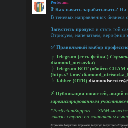
Perfectum
❓ Как начать зарабатывать?
Ни о
В теневых направлениях бизнеса 
Запустить продукт
и стать той с
Отрисуем, напечатаем, верифицир
✅ Правильный выбор профессион
╔
Telegram (есть фейки!)
Скрыты
diamond_otrisovka)
╠
Telegram БОТ (обойти СПАМ 
(https:// t.me/ diamond_otrisovka_
╚
Jabber (OTR)
diamondservice@
⚡️ Публикация новостей, акций 
зарегистрированным участником
*PerfectumSupport — SMM-менедже
заказы строго по контактам выш
#отрисовка
#отрисовки
#атрисовка
#отрисую
#отрисовать
#отрисов