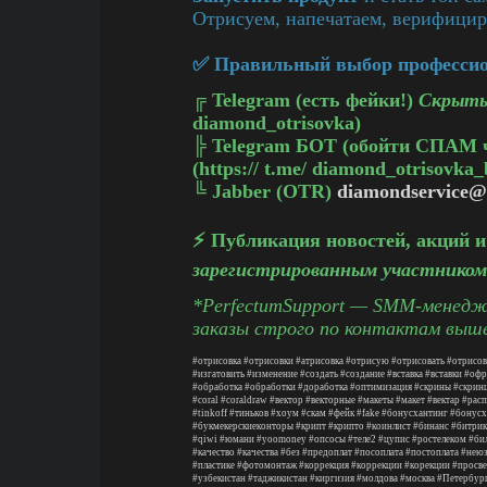
Отрисуем, напечатаем, верифицир
✅ Правильный выбор профессион
╔
Telegram (есть фейки!)
Скрыты
diamond_otrisovka)
╠
Telegram БОТ (обойти СПАМ 
(https:// t.me/ diamond_otrisovka_
╚
Jabber (OTR)
diamondservice@
⚡️ Публикация новостей, акций 
зарегистрированным участником
*PerfectumSupport — SMM-менедже
заказы строго по контактам выш
#отрисовка
#отрисовки
#атрисовка
#отрисую
#отрисовать
#отрисов
#изгатовить
#изменение
#создать
#создание
#вставка
#вставки
#офр
#обработка
#обработки
#доработка
#оптимизация
#скрины
#скрин
#coral
#coraldraw
#вектор
#векторные
#макеты
#макет
#вектар
#расп
#tinkoff
#тиньков
#хоум
#скам
#фейк
#fake
#бонусхантинг
#бонусх
#букмекерскиеконторы
#крипт
#крипто
#коинлист
#бинанс
#битрик
#qiwi
#юмани
#yoomoney
#опсосы
#теле2
#цупис
#ростелеком
#би
#качество
#качества
#без
#предоплат
#посоплата
#постоплата
#нею
#пластике
#фотомонтаж
#коррекция
#коррекции
#корекции
#просве
#узбекистан
#таджикистан
#киргизия
#молдова
#москва
#Петербур