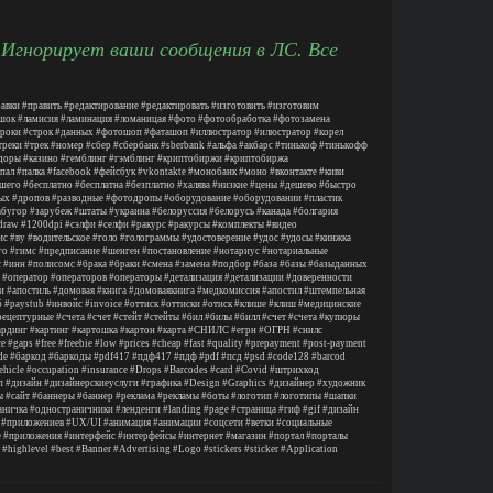
 Игнорирует ваши сообщения в ЛС. Все
авки
#править
#редактирование
#редактировать
#изготовить
#изготовим
шок
#ламисия
#ламинация
#ломаницая
#фото
#фотообработка
#фотозамена
троки
#строк
#данных
#фотошоп
#фаташоп
#иллюстратор
#илюстратор
#корел
треки
#трек
#номер
#сбер
#сбербанк
#sberbank
#альфа
#акбарс
#тинькоф
#тинькофф
доры
#казино
#гемблинг
#гэмблинг
#криптобиржи
#криптобиржа
пал
#палка
#facebook
#фейсбук
#vkontakte
#монобанк
#моно
#вконтакте
#киви
шего
#бесплатно
#бесплатна
#безплатно
#халява
#низкие
#цены
#дешево
#быстро
ых
#дропов
#разводные
#фотодропы
#оборудование
#оборудовании
#пластик
абугор
#зарубеж
#штаты
#украина
#белоруссия
#белорусь
#канада
#болгария
draw
#1200dpi
#сэлфи
#селфи
#ракурс
#ракурсы
#комплекты
#видео
ис
#ву
#водительское
#голо
#голограммы
#удостоверение
#удос
#удосы
#кинжка
го
#гимс
#предписание
#шенген
#постановление
#нотариус
#нотариальные
с
#инн
#полисомс
#брака
#браки
#смена
#замена
#подбор
#база
#базы
#базыданных
#оператор
#операторов
#операторы
#детализация
#детализации
#доверенности
и
#апостиль
#домовая
#книга
#домоваякнига
#медкомиссия
#апостил
#штемпельная
б
#paystub
#инвойс
#invoice
#оттиск
#оттиски
#отиск
#клише
#клиш
#медицинские
рецептурные
#счета
#счет
#стейт
#стейты
#бил
#билы
#билл
#счет
#счета
#купюры
ардинг
#картинг
#картошка
#картон
#карта
#СНИЛС
#егрн
#ОГРН
#снилс
ce
#gaps
#free
#freebie
#low
#prices
#cheap
#fast
#quality
#prepayment
#post
-payment
de
#баркод
#баркоды
#pdf417
#пдф417
#пдф
#pdf
#псд
#psd
#code128
#barcod
ehicle
#occupation
#insurance
#Drops
#Barcodes
#card
#Covid
#штрихкод
п
#дизайн
#дизайнерскиеуслуги
#графика
#Design
#Graphics
#дизайнер
#художник
ы
#сайт
#баннеры
#баннер
#реклама
#рекламы
#боты
#логотип
#логотипы
#шапки
аничка
#одностраничники
#ленденги
#landing
#page
#страница
#гиф
#gif
#дизайн
#приложениев
#UX/UI
#анимация
#анимации
#соцсети
#ветки
#социальные
е
#приложения
#интерфейс
#интерфейсы
#интернет
#магазин
#портал
#порталы
#highlevel
#best
#Banner
#Advertising
#Logo
#stickers
#sticker
#Application