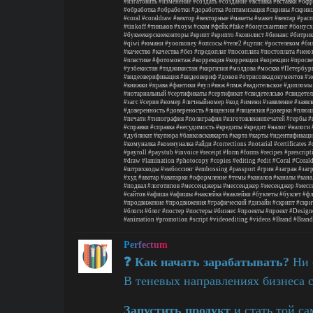
#изгатовить
#изменение
#создать
#создание
#вставка
#вставки
#офр
#обработка
#обработки
#доработка
#оптимизация
#скрины
#скрин
#coral
#coraldraw
#вектор
#векторные
#макеты
#макет
#вектар
#расп
#tinkoff
#тиньков
#хоум
#скам
#фейк
#fake
#бонусхантинг
#бонусх
#букмекерскиеконторы
#крипт
#крипто
#коинлист
#бинанс
#битрик
#qiwi
#юмани
#yoomoney
#опсосы
#теле2
#цупис
#ростелеком
#би
#качество
#качества
#без
#предоплат
#посоплата
#постоплата
#нею
#пластике
#фотомонтаж
#коррекция
#коррекции
#корекции
#просве
#узбекистан
#таджикистан
#киргизия
#молдова
#москва
#Петербур
#видеоверификация
#видеовериф
#доков
#отрисовкадокументов
#э
#книжки
#права
#фантики
#вул
#внж
#пмж
#вадительское
#дипломы
#нотариальный
#сертификаты
#сертификат
#свидетелсьво
#свидетел
#загс
#серия
#номер
#личныйномер
#код
#имени
#заявление
#заявл
#доверенность
#довереность
#лицензии
#лицензия
#доверки
#плюш
#печати
#типография
#полиграфия
#изготовлениепечатей
#гербы
#
#справки
#справка
#несудимость
#кредиты
#кредит
#налог
#налоги
#дубликат
#купюра
#банковскаякарта
#карта
#карты
#идентификаци
#комуналка
#коммуналка
#айди
#corrections
#notarial
#certificates
#
#payroll
#paystub
#invoice
#receipt
#form
#forms
#recipes
#prescript
#draw
#lamination
#photocopy
#copies
#editing
#edit
#Coral
#Coral
#штрихкоды
#эмбоссинг
#embossing
#passport
#грин
#загран
#заг
#худ
#аватар
#аватарки
#оформление
#темы
#каналов
#каналы
#кана
#подвал
#логотипов
#мессенджеры
#мессенджер
#месенджер
#месс
#сайтов
#афиша
#афишы
#наклейка
#наклейки
#буклеты
#буклет
#фл
#продвижение
#продвижения
#графический
#дизайн
#скрипт
#скри
#блоги
#блог
#постер
#постеры
#бизнес
#проекты
#проект
#Design
#animation
#promotion
#script
#videoediting
#videos
#Brand
#Brand
Perfectum
❓ Как начать зарабатывать?
Ни о
В теневых направлениях бизнеса 
Запустить продукт
и стать той с