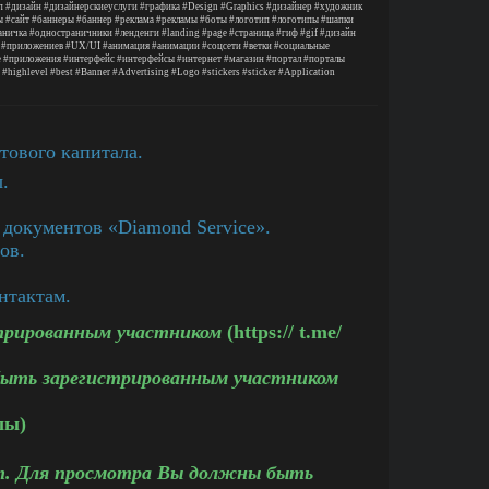
п
#дизайн
#дизайнерскиеуслуги
#графика
#Design
#Graphics
#дизайнер
#художник
ы
#сайт
#баннеры
#баннер
#реклама
#рекламы
#боты
#логотип
#логотипы
#шапки
аничка
#одностраничники
#ленденги
#landing
#page
#страница
#гиф
#gif
#дизайн
#приложениев
#UX/UI
#анимация
#анимации
#соцсети
#ветки
#социальные
е
#приложения
#интерфейс
#интерфейсы
#интернет
#магазин
#портал
#порталы
#highlevel
#best
#Banner
#Advertising
#Logo
#stickers
#sticker
#Application
тового капитала.
.
 документов «Diamond Service».
ов.
нтактам.
трированным участником
(https:// t.me/
ыть зарегистрированным участником
лы)
. Для просмотра Вы должны быть