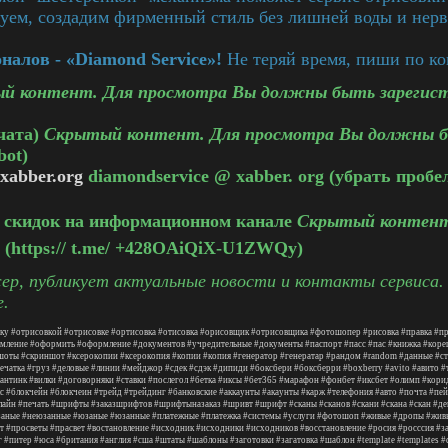
уем, создадим фирменный стиль без лишней воды и нерв
алов - «Diamond Service»!
Не теряй время, пиши по ко
й контент. Для просмотра Вы должны быть зарегис
чата)
Скрытый контент. Для просмотра Вы должны б
bot)
xabber.org
diamondservice @ xabber. org (убрать пробе
и скидок на информационном канале
Скрытый контент
(https:// t.me/ +428OAiQiX-U1ZWQy)
р, публикует актуальные новости и контакты сервиса.
е.
ку
#отрисовкой
#отрисовке
#ортисовка
#отисовка
#орисовщик
#отрисовщика
#фотошопер
#рисовка
#правка
#пр
мление
#оформить
#оформление
#документов
#учредительные
#документы
#паспорт
#пасс
#пас
#книжка
#коре
шоты
#скриншот
#ксерокопии
#ксерокопия
#копии
#копия
#генератор
#генератар
#рандом
#random
#данные
#с
ечатка
#груз
#деловые
#линии
#мейджор
#сдек
#сдэк
#дипиди
#боксбери
#боксберри
#boxberry
#avito
#авито
#
антинк
#вилки
#договорняки
#ставки
#послегол
#бетка
#иксы
#бет365
#марафон
#фонбет
#иксбет
#олимп
#кори
с
#блокчейн
#блокчеин
#трейд
#трейдинг
#банковские
#аккаунты
#акаунты
#карж
#телефония
#авто
#почта
#пей
лайн
#печать
#шрифты
#заказшрифтов
#шрифтыназаказ
#шривт
#шрифт
#сканы
#сканов
#скани
#скана
#скан
#де
заные
#неюзанные
#юзаные
#юзанные
#платежные
#платежка
#системы
#услуги
#фотошоп
#живые
#дропы
#жив
т
#просветы
#прасвет
#востановление
#исходник
#исходники
#исходников
#восстановление
#росия
#росссия
#з
г
#питер
#юса
#британия
#англия
#сша
#штаты
#шаблоны
#заготовки
#загатовка
#шаблон
#template
#templates
#