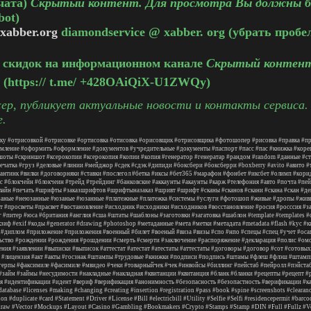
чата)
Скрытый контент. Для просмотра Вы должны б
bot)
xabber.org
diamondservice @ xabber. org (убрать пробе
и скидок на информационном канале
Скрытый контент
(https:// t.me/ +428OAiQiX-U1ZWQy)
р, публикует актуальные новости и контакты сервиса.
е.
ку
#отрисовкой
#отрисовке
#ортисовка
#отисовка
#орисовщик
#отрисовщика
#фотошопер
#рисовка
#правка
#пр
мление
#оформить
#оформление
#документов
#учредительные
#документы
#паспорт
#пасс
#пас
#книжка
#коре
шоты
#скриншот
#ксерокопии
#ксерокопия
#копии
#копия
#генератор
#генератар
#рандом
#random
#данные
#с
ечатка
#груз
#деловые
#линии
#мейджор
#сдек
#сдэк
#дипиди
#боксбери
#боксберри
#boxberry
#avito
#авито
#
антинк
#вилки
#договорняки
#ставки
#послегол
#бетка
#иксы
#бет365
#марафон
#фонбет
#иксбет
#олимп
#кори
с
#блокчейн
#блокчеин
#трейд
#трейдинг
#банковские
#аккаунты
#акаунты
#карж
#телефония
#авто
#почта
#пей
лайн
#печать
#шрифты
#заказшрифтов
#шрифтыназаказ
#шривт
#шрифт
#сканы
#сканов
#скани
#скана
#скан
#де
заные
#неюзанные
#юзаные
#юзанные
#платежные
#платежка
#системы
#услуги
#фотошоп
#живые
#дропы
#жив
т
#просветы
#прасвет
#востановление
#исходник
#исходники
#исходников
#восстановление
#росия
#росссия
#з
г
#питер
#юса
#британия
#англия
#сша
#штаты
#шаблоны
#заготовки
#загатовка
#шаблон
#template
#templates
#
кзиф
#exif
#коды
#generator
#drawing
#photoshop
#метаданные
#мета
#метки
#метадата
#metadata
#flash
#kyc
#к
#диплом
#приложение
#приложения
#военный
#билет
#военый
#виза
#визы
#спо
#нпо
#спецы
#спец
#учет
#оса
ьство
#рождении
#рождения
#рошдении
#смерть
#смерти
#заключение
#распоряжение
#декларация
#полис
#ом
ения
#заявлении
#выписки
#выписок
#аттестат
#атестат
#атестаты
#аттестаты
#договоры
#договор
#сот
#сотовых
#лицензия
#акт
#акты
#госзнак
#штампы
#трудовые
#книжки
#подписи
#подпись
#штамы
#флеш
#флэш
#штамп
герпы
#факсимиле
#фасимиле
#мвидео
#чеки
#товарныйчек
#чек
#инвойсы
#биллинг
#пейстаб
#пейролл
#пэйста
#займ
#займы
#несудимости
#накладные
#накладная
#квитанции
#квитанция
#бланк
#бланки
#рецепты
#рецепт
#
я
#идентификации
#идент
#вериф
#верификация
#анонимность
#безопасность
#безопастность
#верификации
#к
database
#licenses
#making
#changing
#creating
#insertion
#registration
#pass
#book
#spine
#screenshots
#clearan
ion
#duplicate
#card
#Statement
#Driver
#License
#Bill
#electricbill
#Utility
#Selfie
#Selfi
#residencepermit
#barco
draw
#Vector
#Mockups
#Layout
#Casino
#Gambling
#Bookmakers
#Crypto
#Stamps
#Stamp
#DIN
#Full
#Fullz
#V