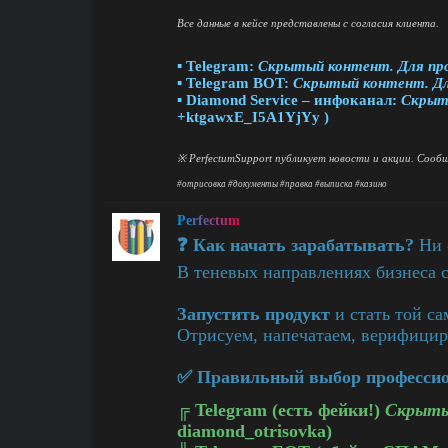
Все данные в кейсе представлены с согласия клиента.
▪ Telegram:
Скрытый контент. Для пр
▪ Telegram BOT:
Скрытый контент. Дл
▪ Diamond Service – инфоканал:
Скрыт
+ktgawxE_I5A1YjYy )
※ PerfectumSupport публикует новости и акции. Соо
#отрисовка
#документы
#правка
#выписка
#казино
Perfectum
❓ Как начать зарабатывать?
Ни о
В теневых направлениях бизнеса 
Запустить продукт
и стать той с
Отрисуем, напечатаем, верифицир
✅ Правильный выбор профессион
╔
Telegram (есть фейки!)
Скрыты
diamond_otrisovka)