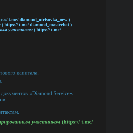
tps:// t.me/ diamond_otrisovka_new )
м
( https:// t.me/ diamond_masterbot )
ным участником
( https:// t.me/
тового капитала.
.
 документов «Diamond Service».
ов.
нтактам.
трированным участником
(https:// t.me/