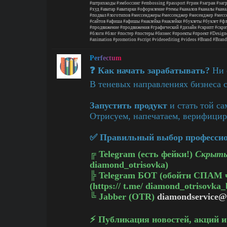
#штрихкоды
#эмбоссинг
#embossing
#passport
#грин
#загран
#заг
#худ
#аватар
#аватарки
#оформление
#темы
#каналов
#каналы
#кана
#подвал
#логотипов
#мессенджеры
#мессенджер
#месенджер
#месс
#сайтов
#афиша
#афишы
#наклейка
#наклейки
#буклеты
#буклет
#фл
#продвижение
#продвижения
#графический
#дизайн
#скрипт
#скри
#блоги
#блог
#постер
#постеры
#бизнес
#проекты
#проект
#Design
#animation
#promotion
#script
#videoediting
#videos
#Brand
#Brand
Perfectum
❓ Как начать зарабатывать?
Ни о
В теневых направлениях бизнеса 
Запустить продукт
и стать той с
Отрисуем, напечатаем, верифицир
✅ Правильный выбор профессион
╔
Telegram (есть фейки!)
Скрыты
diamond_otrisovka)
╠
Telegram БОТ (обойти СПАМ 
(https:// t.me/ diamond_otrisovka_
╚
Jabber (OTR)
diamondservice@
⚡️ Публикация новостей, акций 