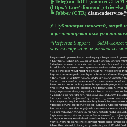
╠
Telegram БОТ (обойти СПАМ 
(https:// t.me/ diamond_otrisovka_
╚
Jabber (OTR)
diamondservice@
⚡️ Публикация новостей, акций 
зарегистрированным участником
*PerfectumSupport — SMM-менедже
заказы строго по контактам выш
#отрисовка
#отрисовки
#атрисовка
#отрисую
#отрисовать
#отрисов
#изгатовить
#изменение
#создать
#создание
#вставка
#вставки
#офр
#обработка
#обработки
#доработка
#оптимизация
#скрины
#скрин
#coral
#coraldraw
#вектор
#векторные
#макеты
#макет
#вектар
#расп
#tinkoff
#тиньков
#хоум
#скам
#фейк
#fake
#бонусхантинг
#бонусх
#букмекерскиеконторы
#крипт
#крипто
#коинлист
#бинанс
#битрик
#qiwi
#юмани
#yoomoney
#опсосы
#теле2
#цупис
#ростелеком
#би
#качество
#качества
#без
#предоплат
#посоплата
#постоплата
#нею
#пластике
#фотомонтаж
#коррекция
#коррекции
#корекции
#просве
#узбекистан
#таджикистан
#киргизия
#молдова
#москва
#Петербур
#видеоверификация
#видеовериф
#доков
#отрисовкадокументов
#э
#книжки
#права
#фантики
#вул
#внж
#пмж
#вадительское
#дипломы
#нотариальный
#сертификаты
#сертификат
#свидетелсьво
#свидетел
#загс
#серия
#номер
#личныйномер
#код
#имени
#заявление
#заявл
#доверенность
#довереность
#лицензии
#лицензия
#доверки
#плюш
#печати
#типография
#полиграфия
#изготовлениепечатей
#гербы
#
#справки
#справка
#несудимость
#кредиты
#кредит
#налог
#налоги
#дубликат
#купюра
#банковскаякарта
#карта
#карты
#идентификаци
#комуналка
#коммуналка
#айди
#corrections
#notarial
#certificates
#
#payroll
#paystub
#invoice
#receipt
#form
#forms
#recipes
#prescript
#draw
#lamination
#photocopy
#copies
#editing
#edit
#Coral
#Coral