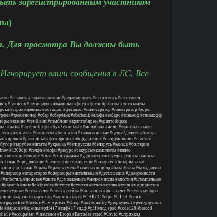
ыть зарегистрированным участником
лы)
. Для просмотра Вы должны быть
 Игнорирует ваши сообщения в ЛС. Все
авки
#править
#редактирование
#редактировать
#изготовить
#изготовим
шок
#ламисия
#ламинация
#ломаницая
#фото
#фотообработка
#фотозамена
троки
#строк
#данных
#фотошоп
#фаташоп
#иллюстратор
#илюстратор
#корел
треки
#трек
#номер
#сбер
#сбербанк
#sberbank
#альфа
#акбарс
#тинькоф
#тинькофф
доры
#казино
#гемблинг
#гэмблинг
#криптобиржи
#криптобиржа
пал
#палка
#facebook
#фейсбук
#vkontakte
#монобанк
#моно
#вконтакте
#киви
шего
#бесплатно
#бесплатна
#безплатно
#халява
#низкие
#цены
#дешево
#быстро
ых
#дропов
#разводные
#фотодропы
#оборудование
#оборудовании
#пластик
абугор
#зарубеж
#штаты
#украина
#белоруссия
#белорусь
#канада
#болгария
draw
#1200dpi
#сэлфи
#селфи
#ракурс
#ракурсы
#комплекты
#видео
ис
#ву
#водительское
#голо
#голограммы
#удостоверение
#удос
#удосы
#кинжка
го
#гимс
#предписание
#шенген
#постановление
#нотариус
#нотариальные
с
#инн
#полисомс
#брака
#браки
#смена
#замена
#подбор
#база
#базы
#базыданных
#оператор
#операторов
#операторы
#детализация
#детализации
#доверенности
и
#апостиль
#домовая
#книга
#домоваякнига
#медкомиссия
#апостил
#штемпельная
б
#paystub
#инвойс
#invoice
#оттиск
#оттиски
#отиск
#клише
#клиш
#медицинские
рецептурные
#счета
#счет
#стейт
#стейты
#бил
#билы
#билл
#счет
#счета
#купюры
ардинг
#картинг
#картошка
#картон
#карта
#СНИЛС
#егрн
#ОГРН
#снилс
ce
#gaps
#free
#freebie
#low
#prices
#cheap
#fast
#quality
#prepayment
#post
-payment
de
#баркод
#баркоды
#pdf417
#пдф417
#пдф
#pdf
#псд
#psd
#code128
#barcod
ehicle
#occupation
#insurance
#Drops
#Barcodes
#card
#Covid
#штрихкод